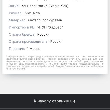
Загиб:
Концевой загиб (Single Kick)
Размер:
56х14 см
Материал:
металл, полиуретан
Импортер в РБ:
ЧТУП "Хадбер"
Страна бренда:
Россия
Страна производитель:
Россия
Гарантия:
1 месяц
Информация о товаре предоставлена исключительно для ознакомления и не
является публичной офертой. Просим заранее уточнять важные для Вас
параметры, так как производители оставляют за собой право изменять
внешний вид, характеристики и комплектацию товара, предварительно не
уведомляя продавцов и потребителей. Будем благодарны вам за сообщение
о неточностях!
К началу страницы