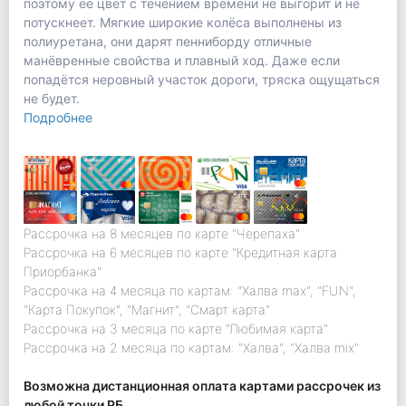
поэтому её цвет с течением времени не выгорит и не
потускнеет. Мягкие широкие колёса выполнены из
полиуретана, они дарят пенниборду отличные
манёвренные свойства и плавный ход. Даже если
попадётся неровный участок дороги, тряска ощущаться
не будет.
Подробнее
Рассрочка на 8 месяцев по карте "Черепаха"
Рассрочка на 6 месяцев по карте "Кредитная карта
Приорбанка"
Рассрочка на 4 месяца по картам: "Халва max", "FUN",
"Карта Покупок", "Магнит", "Смарт карта"
Рассрочка на 3 месяца по карте "Любимая карта"
Рассрочка на 2 месяца по картам: "Халва", "Халва mix"
Возможна дистанционная оплата картами рассрочек из
любой точки РБ