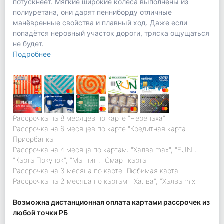
потускнеет. Мягкие широкие колёса выполнены из
полиуретана, они дарят пенниборду отличные
манёвренные свойства и плавный ход. Даже если
попадётся неровный участок дороги, тряска ощущаться
не будет.
Подробнее
Рассрочка на 8 месяцев по карте "Черепаха"
Рассрочка на 6 месяцев по карте "Кредитная карта
Приорбанка"
Рассрочка на 4 месяца по картам: "Халва max", "FUN",
"Карта Покупок", "Магнит", "Смарт карта"
Рассрочка на 3 месяца по карте "Любимая карта"
Рассрочка на 2 месяца по картам: "Халва", "Халва mix"
Возможна дистанционная оплата картами рассрочек из
любой точки РБ