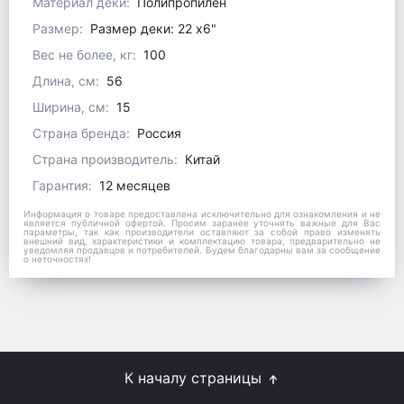
Материал деки:
Полипропилен
Размер:
Размер деки: 22 x6"
Вес не более, кг:
100
Длина, см:
56
Ширина, см:
15
Страна бренда:
Россия
Страна производитель:
Китай
Гарантия:
12 месяцев
Информация о товаре предоставлена исключительно для ознакомления и не
является публичной офертой. Просим заранее уточнять важные для Вас
параметры, так как производители оставляют за собой право изменять
внешний вид, характеристики и комплектацию товара, предварительно не
уведомляя продавцов и потребителей. Будем благодарны вам за сообщение
о неточностях!
К началу страницы