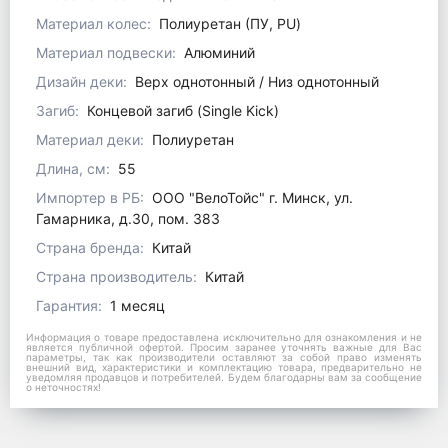
Материал колес:
Полиуретан (ПУ, PU)
Материал подвески:
Алюминий
Дизайн деки:
Верх однотонный / Низ однотонный
Загиб:
Концевой загиб (Single Kick)
Материал деки:
Полиуретан
Длина, см:
55
Импортер в РБ:
ООО "ВелоТойс" г. Минск, ул.
Гамарника, д.30, пом. 383
Страна бренда:
Китай
Страна производитель:
Китай
Гарантия:
1 месяц
Информация о товаре предоставлена исключительно для ознакомления и не
является публичной офертой. Просим заранее уточнять важные для Вас
параметры, так как производители оставляют за собой право изменять
внешний вид, характеристики и комплектацию товара, предварительно не
уведомляя продавцов и потребителей. Будем благодарны вам за сообщение
о неточностях!