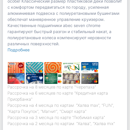
особе! Классический размер пластиковой деки позволит
с комфортом передвигаться по городу, усиленная
алюминиевая подвеска c полиуретановыми бушингами
обеспечат маневренное управление круизером.
Качественные подшипники abec seven chrome
гарантируют быстрый разгон и стабильный накат, а
полиуретановые колеса компенсируют неровности
различных поверхностей.
Подробнее
Рассрочка на 8 месяцев по карте "Черепаха"
Рассрочка на 6 месяцев по карте "Кредитная карта
Приорбанка"
Рассрочка на 4 месяца по картам: "Халва max", "FUN",
"Карта Покупок", "Магнит", "Смарт карта"
Рассрочка на 3 месяца по карте "Любимая карта"
Рассрочка на 2 месяца по картам: "Халва", "Халва mix"