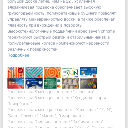
большой доске легче, чем на 22''. Усиленная
алюминиевая подвеска обеспечивает высокую
грузоподъемность, полиуретановые бушинги позволят
управлять маневренностью доски, а также обеспечат
плавность при вхождении в повороты.
Высокотехнологичные подшипники abec seven сhrome
гарантируют быстрый разгон и стабильный накат, а
полиуретановые колеса компенсируют неровности
различных поверхностей.
Подробнее
Рассрочка на 8 месяцев по карте "Черепаха"
Рассрочка на 6 месяцев по карте "Кредитная карта
Приорбанка"
Рассрочка на 4 месяца по картам: "Халва max", "FUN",
"Карта Покупок", "Магнит", "Смарт карта"
Рассрочка на 3 месяца по карте "Любимая карта"
Рассрочка на 2 месяца по картам: "Халва", "Халва mix"