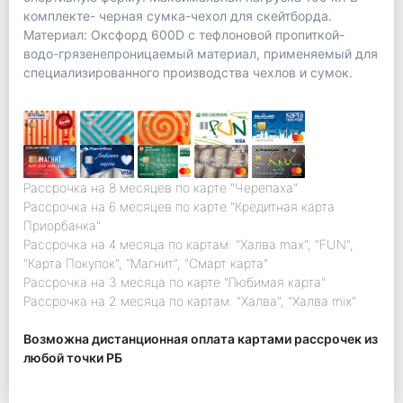
комплекте- черная сумка-чехол для скейтборда.
Материал: Оксфорд 600D с тефлоновой пропиткой-
водо-грязенепроницаемый материал, применяемый для
специализированного производства чехлов и сумок.
Рассрочка на 8 месяцев по карте "Черепаха"
Рассрочка на 6 месяцев по карте "Кредитная карта
Приорбанка"
Рассрочка на 4 месяца по картам: "Халва max", "FUN",
"Карта Покупок", "Магнит", "Смарт карта"
Рассрочка на 3 месяца по карте "Любимая карта"
Рассрочка на 2 месяца по картам: "Халва", "Халва mix"
Возможна дистанционная оплата картами рассрочек из
любой точки РБ