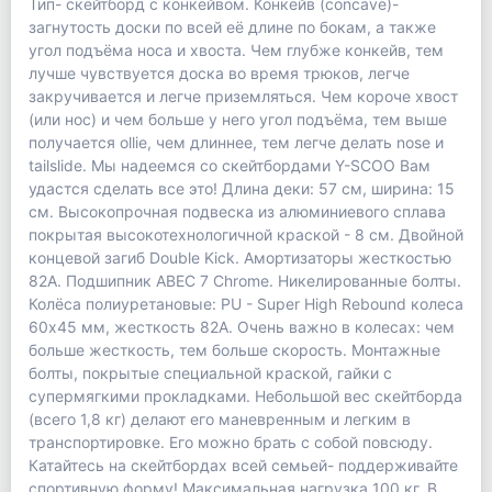
Тип- скейтборд с конкейвом. Конкейв (concave)-
загнутость доски по всей её длине по бокам, а также
угол подъёма носа и хвоста. Чем глубже конкейв, тем
лучше чувствуется доска во время трюков, легче
закручивается и легче приземляться. Чем короче хвост
(или нос) и чем больше у него угол подъёма, тем выше
получается ollie, чем длиннее, тем легче делать nose и
tailslide. Мы надеемся со скейтбордами Y-SCOO Вам
удастся сделать все это! Длина деки: 57 см, ширина: 15
см. Высокопрочная подвеска из алюминиевого сплава
покрытая высокотехнологичной краской - 8 см. Двойной
концевой загиб Double Kick. Амортизаторы жесткостью
82А. Подшипник ABEC 7 Chrome. Никелированные болты.
Колёса полиуретановые: PU - Super High Rebound колеса
60х45 мм, жесткость 82А. Очень важно в колесах: чем
больше жесткость, тем больше скорость. Монтажные
болты, покрытые специальной краской, гайки с
супермягкими прокладками. Небольшой вес скейтборда
(всего 1,8 кг) делают его маневренным и легким в
транспортировке. Его можно брать с собой повсюду.
Катайтесь на скейтбордах всей семьей- поддерживайте
спортивную форму! Максимальная нагрузка 100 кг. В