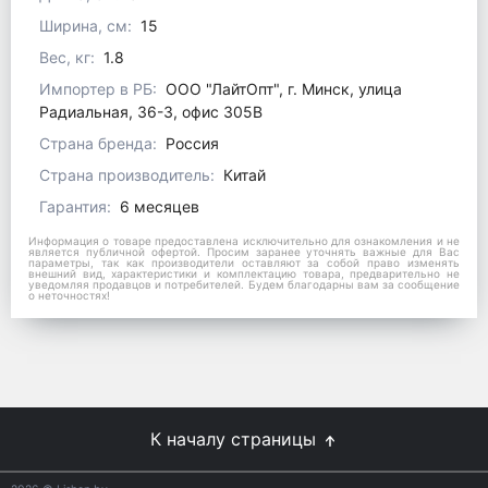
Ширина, см:
15
Вес, кг:
1.8
Импортер в РБ:
ООО "ЛайтОпт", г. Минск, улица
Радиальная, 36-3, офис 305В
Страна бренда:
Россия
Страна производитель:
Китай
Гарантия:
6 месяцев
Информация о товаре предоставлена исключительно для ознакомления и не
является публичной офертой. Просим заранее уточнять важные для Вас
параметры, так как производители оставляют за собой право изменять
внешний вид, характеристики и комплектацию товара, предварительно не
уведомляя продавцов и потребителей. Будем благодарны вам за сообщение
о неточностях!
К началу страницы