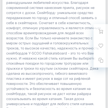
равнодушными любителей искусства. Благодаря
современной системе нанесения принта, рисунок не
сотрется с доски. Скейтборд- уникальное средство
передвижения по городу и отличный способ заявить о
себе в скейтпарке. Сочетает в себе компактность,
комфорт, отличную управляемость и является отличным
способом времяпровождения для людей всех
возрастов. Если Вы только начинаете знакомство с
миром острых ощущений и головокружительных
трюков, то высокое качество, надежность и прочность
скейтбордов Y-SCOO Fishskateboard - это то что Вам
нужно. И неважно какой стиль катания Вы выберете:
спокойные поездки по городским тротуарам или
прыжки и трюки по крутым склонам скейтпарка. Дека
сделана из высокопрочного, гибкого винилового
пластика и имеет рисунок в виде сот на рифленой
поверхности. Это обеспечивает повышенную
устойчивость и безопасность во время катания на
скейтборде, такой рисунок не даст ногам райдера
соскальзывать во время катания. Такая доска
универсальна и подойдет для любого стиля катания.