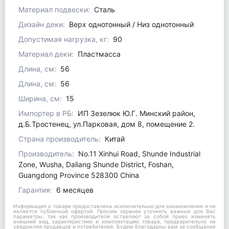
Материал подвески:
Сталь
Дизайн деки:
Верх однотонный / Низ однотонный
Допустимая нагрузка, кг:
90
Материал деки:
Пластмасса
Длина, см:
56
Длина, см:
56
Ширина, см:
15
Импортер в РБ:
ИП Зезелюк Ю.Г. Минский район,
д.Б.Тростенец, ул.Парковая, дом 8, помещение 2.
Страна производитель:
Китай
Производитель:
No.11 Xinhui Road, Shunde Industrial
Zone, Wusha, Daliang Shunde District, Foshan,
Guangdong Province 528300 China
Гарантия:
6 месяцев
Информация о товаре предоставлена исключительно для ознакомления и не
является публичной офертой. Просим заранее уточнять важные для Вас
параметры, так как производители оставляют за собой право изменять
внешний вид, характеристики и комплектацию товара, предварительно не
уведомляя продавцов и потребителей. Будем благодарны вам за сообщение