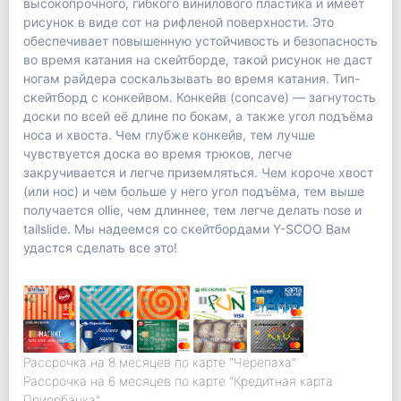
высокопрочного, гибкого винилового пластика и имеет
рисунок в виде сот на рифленой поверхности. Это
обеспечивает повышенную устойчивость и безопасность
во время катания на скейтборде, такой рисунок не даст
ногам райдера соскальзывать во время катания. Тип-
скейтборд с конкейвом. Конкейв (concave) — загнутость
доски по всей её длине по бокам, а также угол подъёма
носа и хвоста. Чем глубже конкейв, тем лучше
чувствуется доска во время трюков, легче
закручивается и легче приземляться. Чем короче хвост
(или нос) и чем больше у него угол подъёма, тем выше
получается ollie, чем длиннее, тем легче делать nose и
tailslide. Мы надеемся со скейтбордами Y-SCOO Вам
удастся сделать все это!
Рассрочка на 8 месяцев по карте "Черепаха"
Рассрочка на 6 месяцев по карте "Кредитная карта
Приорбанка"