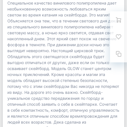
Специальное качество винилового полипропилена дает
необыкновенную возможность любоваться ярким
светом во время катания на скейтборде. Это магия!
Объясняется она тем, что в течении светового дня дека
из специального винилового полипропилена набирает
световую массу, а ночью ярко светится, отдавая свет
накопленный днем. Этот яркий свет похож на свечение
фосфора в темноте. При движении доски ночью это
выглядит невероятно. Настоящий цирковой трюк.
Обладатель этого светящегося скейтборда будет
выгодно отличаться от других, даже если он только
осваивает скейтборд. Модель GLOW станет центром
ночных приключений. Кроме красоты и магии эта
модель обладает высокой степенью безопасности,
потому что с этим скейтбордом Вас никогда не потеряют
из виду. На дороге это очень важно. Скейтборд-
уникальное средство передвижения по городу и
отличный способ заявить о себе в скейтпарке. Сочетает
в себе компактность, комфорт, отличную управляемость
и является отличным способом времяпровождения для
людей всех возрастов. Дека сделана из