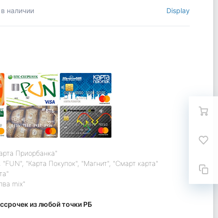
 в наличии
Display
карта Приорбанка"
 "FUN", "Карта Покупок", "Магнит", "Смарт карта"
та"
лва mix"
ссрочек из любой точки РБ