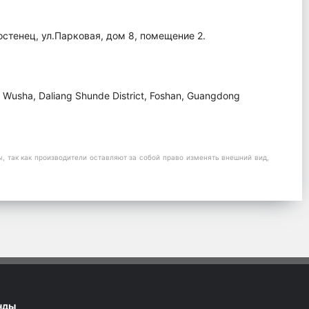
остенец, ул.Парковая, дом 8, помещение 2.
e, Wusha, Daliang Shunde District, Foshan, Guangdong
 так как производители оставляют за собой право изменять внешний вид,
нды