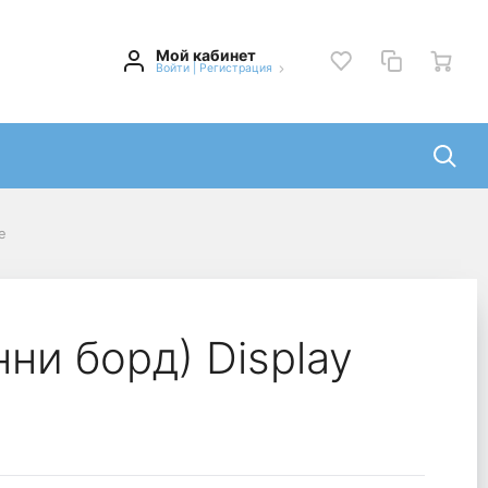
Мой кабинет
Войти
|
Регистрация
e
нни борд) Display