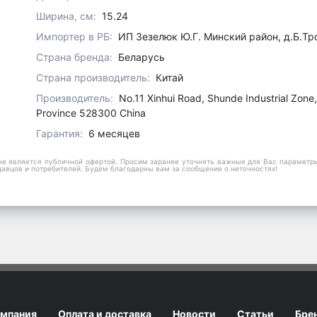
Ширина, см:
15.24
Импортер в РБ:
ИП Зезелюк Ю.Г. Минский район, д.Б.Тр
Страна бренда:
Беларусь
Страна производитель:
Китай
Производитель:
No.11 Xinhui Road, Shunde Industrial Zon
Province 528300 China
Гарантия:
6 месяцев
е является публичной офертой. Просим заранее уточнять важные для Вас параметры,
давцов и потребителей. Будем благодарны вам за сообщение о неточностях!
мпания
Оплата и доставка
Новости
Статьи
Бре