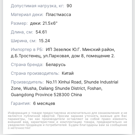
Допустимая нагрузка, кг:
90
Материал деки:
Пластмасса
Размер:
деки: 21.5x6"
Длина, см:
54.61
Ширина, см:
15.24
Импортер в РБ:
ИП Зезелюк Ю.Г. Минский район,
д.Б.Тростенец, ул.Парковая, дом 8, помещение 2.
Страна бренда:
Беларусь
Страна производитель:
Китай
Производитель:
No.11 Xinhui Road, Shunde Industrial
Zone, Wusha, Daliang Shunde District, Foshan,
Guangdong Province 528300 China
Гарантия:
6 месяцев
Информация о товаре предоставлена исключительно для ознакомления и не
является публичной офертой. Просим заранее уточнять важные для Вас
параметры, так как производители оставляют за собой право изменять
внешний вид, характеристики и комплектацию товара, предварительно не
уведомляя продавцов и потребителей. Будем благодарны вам за сообщение
о неточностях!