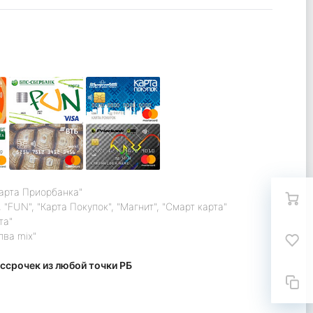
карта Приорбанка"
 "FUN", "Карта Покупок", "Магнит", "Смарт карта"
та"
лва mix"
ссрочек из любой точки РБ