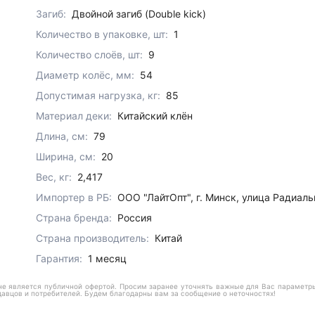
Загиб:
Двойной загиб (Double kick)
Количество в упаковке, шт:
1
Количество слоёв, шт:
9
Диаметр колёс, мм:
54
Допустимая нагрузка, кг:
85
Материал деки:
Китайский клён
Длина, см:
79
Ширина, см:
20
Вес, кг:
2,417
Импортер в РБ:
ООО "ЛайтОпт", г. Минск, улица Радиаль
Страна бренда:
Россия
Страна производитель:
Китай
Гарантия:
1 месяц
е является публичной офертой. Просим заранее уточнять важные для Вас параметры,
давцов и потребителей. Будем благодарны вам за сообщение о неточностях!