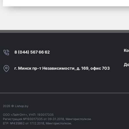
Ко
8 (044) 567 66 62
До
г. Минск пр-т Независимости, д. 169, офис 703
2026
© Lishop.by
ООО «ЛайтОпт», УНП: 193017335
Регистрация №193017335 от 09.01.2018, Мингорисполком.
ЕГР: №435862 от 17.12.2018, Мингорисполком.