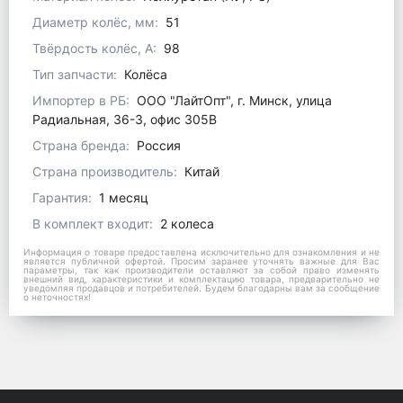
Диаметр колёс, мм:
51
Твёрдость колёс, А:
98
Тип запчасти:
Колёса
Импортер в РБ:
ООО "ЛайтОпт", г. Минск, улица
Радиальная, 36-3, офис 305В
Страна бренда:
Россия
Страна производитель:
Китай
Гарантия:
1 месяц
В комплект входит:
2 колеса
Информация о товаре предоставлена исключительно для ознакомления и не
является публичной офертой. Просим заранее уточнять важные для Вас
параметры, так как производители оставляют за собой право изменять
внешний вид, характеристики и комплектацию товара, предварительно не
уведомляя продавцов и потребителей. Будем благодарны вам за сообщение
о неточностях!