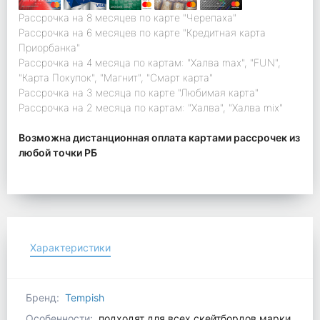
Рассрочка на 8 месяцев по карте "Черепаха"
Рассрочка на 6 месяцев по карте "Кредитная карта
Приорбанка"
Рассрочка на 4 месяца по картам: "Халва max", "FUN",
"Карта Покупок", "Магнит", "Смарт карта"
Рассрочка на 3 месяца по карте "Любимая карта"
Рассрочка на 2 месяца по картам: "Халва", "Халва mix"
Возможна дистанционная оплата картами рассрочек из
любой точки РБ
Характеристики
Бренд:
Tempish
Особенности:
подходят для всех скейтбордов марки