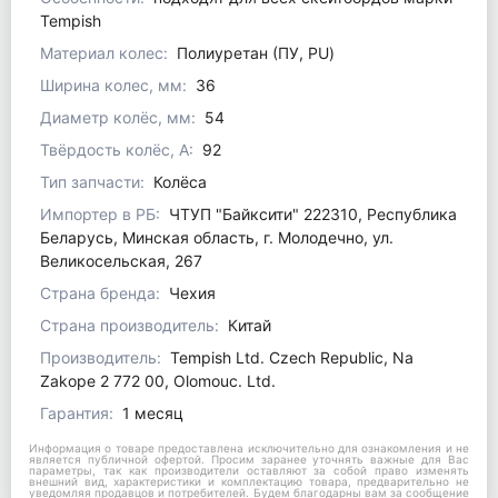
Tempish
Материал колес:
Полиуретан (ПУ, PU)
Ширина колес, мм:
36
Диаметр колёс, мм:
54
Твёрдость колёс, А:
92
Тип запчасти:
Колёса
Импортер в РБ:
ЧТУП "Байксити" 222310, Республика
Беларусь, Минская область, г. Молодечно, ул.
Великосельская, 267
Страна бренда:
Чехия
Страна производитель:
Китай
Производитель:
Tempish Ltd. Czech Republic, Na
Zakope 2 772 00, Olomouc. Ltd.
Гарантия:
1 месяц
Информация о товаре предоставлена исключительно для ознакомления и не
является публичной офертой. Просим заранее уточнять важные для Вас
параметры, так как производители оставляют за собой право изменять
внешний вид, характеристики и комплектацию товара, предварительно не
уведомляя продавцов и потребителей. Будем благодарны вам за сообщение