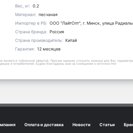
Вес, кг:
0.2
Материал:
песчаная
Импортер в РБ:
ООО "ЛайтОпт", г. Минск, улица Радиаль
Страна бренда:
Россия
Страна производитель:
Китай
Гарантия:
12 месяцев
е является публичной офертой. Просим заранее уточнять важные для Вас параметры,
давцов и потребителей. Будем благодарны вам за сообщение о неточностях!
мпания
Оплата и доставка
Новости
Статьи
Бре