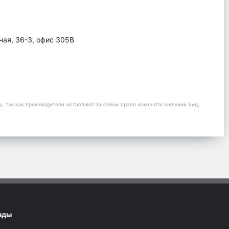
ная, 36-3, офис 305В
 так как производители оставляют за собой право изменять внешний вид,
нды