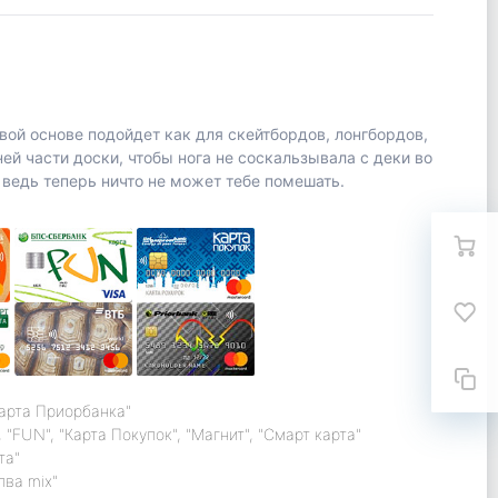
вой основе подойдет как для скейтбордов, лонгбордов,
ей части доски, чтобы нога не соскальзывала с деки во
ведь теперь ничто не может тебе помешать.
карта Приорбанка"
 "FUN", "Карта Покупок", "Магнит", "Смарт карта"
та"
лва mix"