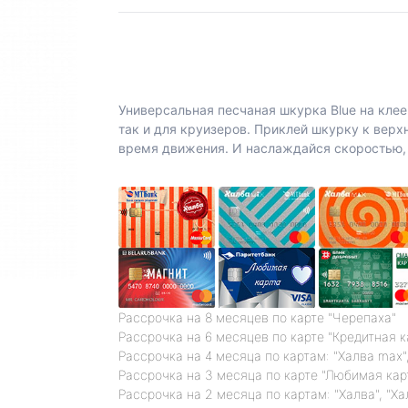
Универсальная песчаная шкурка Blue на клее
так и для круизеров. Приклей шкурку к верхн
время движения. И наслаждайся скоростью, 
Рассрочка на 8 месяцев по карте "Черепаха"
Рассрочка на 6 месяцев по карте "Кредитная 
Рассрочка на 4 месяца по картам: "Халва max",
Рассрочка на 3 месяца по карте "Любимая кар
Рассрочка на 2 месяца по картам: "Халва", "Ха