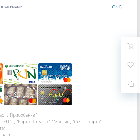
 в наличии
CNC
карта Приорбанка"
 "FUN", "Карта Покупок", "Магнит", "Смарт карта"
та"
лва mix"