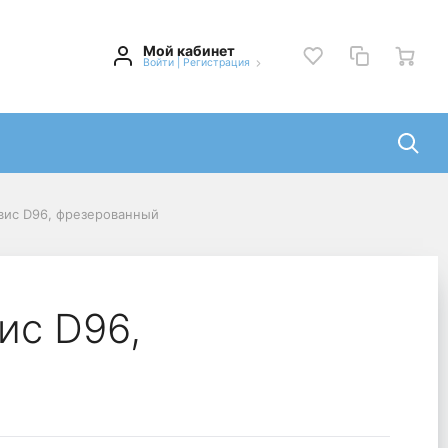
Мой кабинет
Войти
|
Регистрация
вис D96, фрезерованный
ис D96,