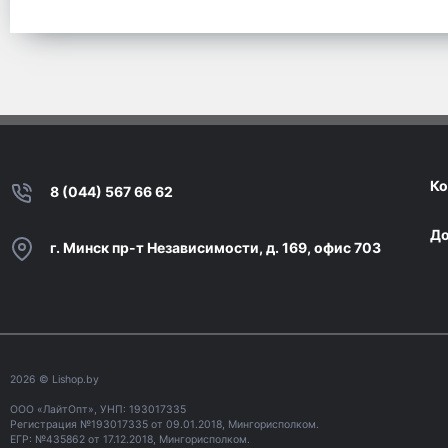
Ко
8 (044) 567 66 62
До
г. Минск пр-т Независимости, д. 169, офис 703
2026
© Lishop.by
ООО «ЛайтОпт», УНП: 193017335
Регистрация №193017335 от 09.01.2018, Мингорисполком.
ЕГР: №435862 от 17.12.2018, Мингорисполком.