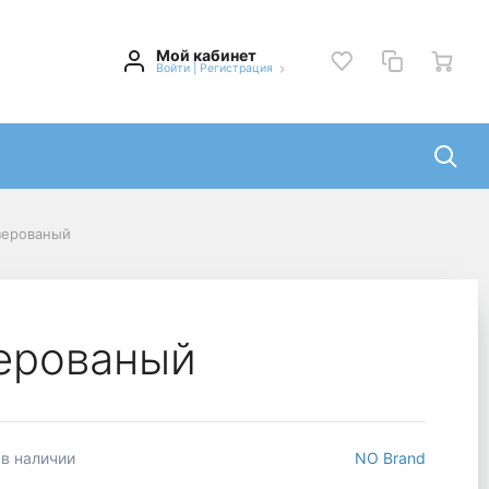
Мой кабинет
Войти
|
Регистрация
зерованый
ерованый
 в наличии
NO Brand