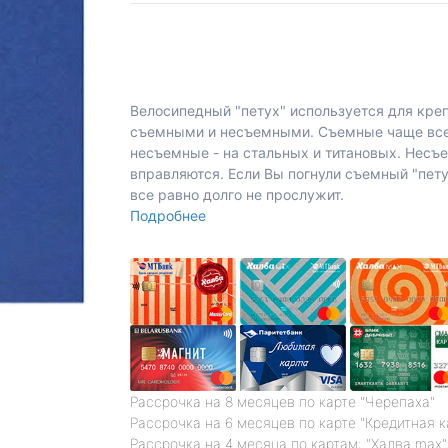
Велосипедный "петух" используется для кре
съемными и несъемными. Съемные чаще всег
несъемные - на стальных и титановых. Несъе
вправляются. Если Вы погнули съемный "пету
все равно долго не прослужит.
Подробнее
Рассрочка на 8 месяцев по карте "Черепаха"
Рассрочка на 6 месяцев по карте "Кредитная 
Рассрочка на 4 месяца по картам: "Халва max",