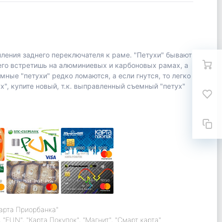
пления заднего переключателя к раме. "Петухи" бывают
о встретишь на алюминиевых и карбоновых рамах, а
мные "петухи" редко ломаются, а если гнутся, то легко
х", купите новый, т.к. выправленный съемный "петух"
карта Приорбанка"
 "FUN", "Карта Покупок", "Магнит", "Смарт карта"