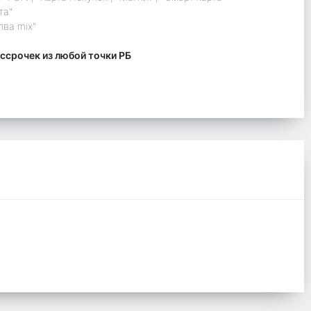
та"
лва mix"
ссрочек из любой точки РБ