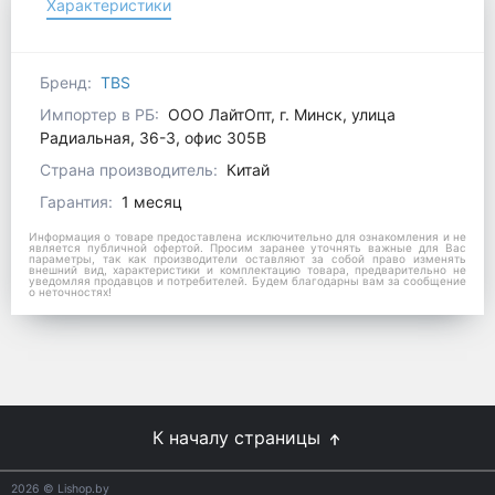
Характеристики
Бренд:
TBS
Импортер в РБ:
ООО ЛайтОпт, г. Минск, улица
Радиальная, 36-3, офис 305В
Страна производитель:
Китай
Гарантия:
1 месяц
Информация о товаре предоставлена исключительно для ознакомления и не
является публичной офертой. Просим заранее уточнять важные для Вас
параметры, так как производители оставляют за собой право изменять
внешний вид, характеристики и комплектацию товара, предварительно не
уведомляя продавцов и потребителей. Будем благодарны вам за сообщение
о неточностях!
К началу страницы
2026
© Lishop.by