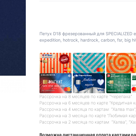
Петух D18 фрезерованный для SPECIALIZED endu
expedition, hotrock, hardrock, carbon, fsr, big hi
Рассрочка на 8 месяцев по карте "Черепаха"
Рассрочка на 6 месяцев по карте "Кредитная 
Рассрочка на 4 месяца по картам: "Халва max",
Рассрочка на 3 месяца по карте "Любимая кар
Рассрочка на 2 месяца по картам: "Халва", "Ха
Возможна дистанционная оплата картами ра