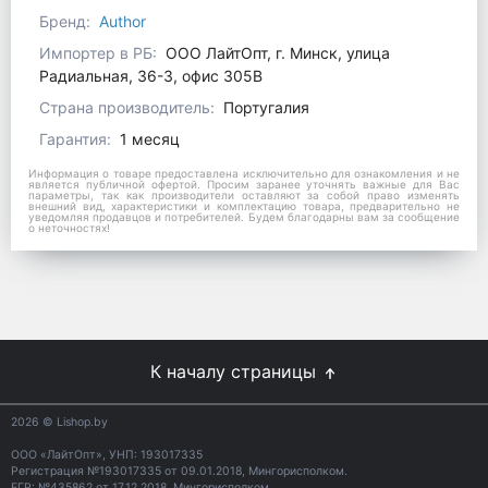
Бренд:
Author
Импортер в РБ:
ООО ЛайтОпт, г. Минск, улица
Радиальная, 36-3, офис 305В
Страна производитель:
Португалия
Гарантия:
1 месяц
Информация о товаре предоставлена исключительно для ознакомления и не
является публичной офертой. Просим заранее уточнять важные для Вас
параметры, так как производители оставляют за собой право изменять
внешний вид, характеристики и комплектацию товара, предварительно не
уведомляя продавцов и потребителей. Будем благодарны вам за сообщение
о неточностях!
К началу страницы
2026
© Lishop.by
ООО «ЛайтОпт», УНП: 193017335
Регистрация №193017335 от 09.01.2018, Мингорисполком.
ЕГР: №435862 от 17.12.2018, Мингорисполком.