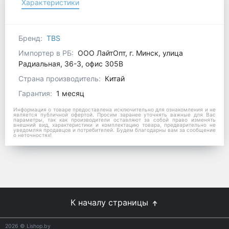
Характеристики
Бренд:
TBS
Импортер в РБ:
ООО ЛайтОпт, г. Минск, улица
Радиальная, 36-3, офис 305В
Страна производитель:
Китай
Гарантия:
1 месяц
Информация о товаре предоставлена исключительно для ознакомления и не
является публичной офертой. Просим заранее уточнять важные для Вас
параметры, так как производители оставляют за собой право изменять
внешний вид, характеристики и комплектацию товара, предварительно не
уведомляя продавцов и потребителей. Будем благодарны вам за сообщение
о неточностях!
К началу страницы
2026
© Lishop.by