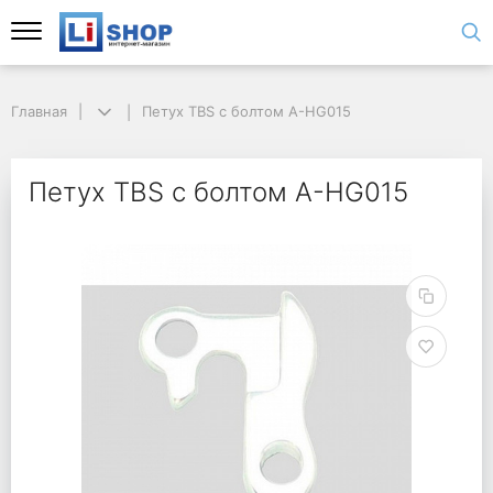
Главная
Петух TBS с болтом A-HG015
Петух TBS с болтом A-HG015