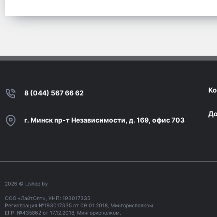
Ко
8 (044) 567 66 62
До
г. Минск пр-т Независимости, д. 169, офис 703
2026
© Lishop.by
ООО «ЛайтОпт», УНП: 193017335
Регистрация №193017335 от 09.01.2018, Мингорисполком.
ЕГР: №435862 от 17.12.2018, Мингорисполком.