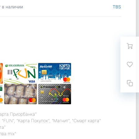
 в наличии
TBS
карта Приорбанка"
 "FUN", "Карта Покупок", "Магнит", "Смарт карта"
та"
лва mix"