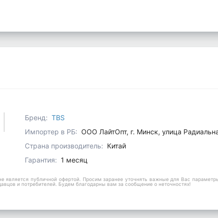
Бренд:
TBS
Импортер в РБ:
ООО ЛайтОпт, г. Минск, улица Радиальн
Страна производитель:
Китай
Гарантия:
1 месяц
е является публичной офертой. Просим заранее уточнять важные для Вас параметры,
давцов и потребителей. Будем благодарны вам за сообщение о неточностях!