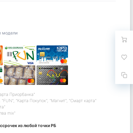
е модели
карта Приорбанка"
 "FUN", "Карта Покупок", "Магнит", "Смарт карта"
та"
лва mix"
ссрочек из любой точки РБ