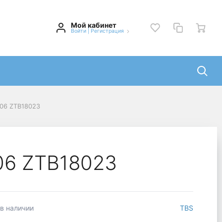
Мой кабинет
Войти
|
Регистрация
006 ZTB18023
06 ZTB18023
 в наличии
TBS