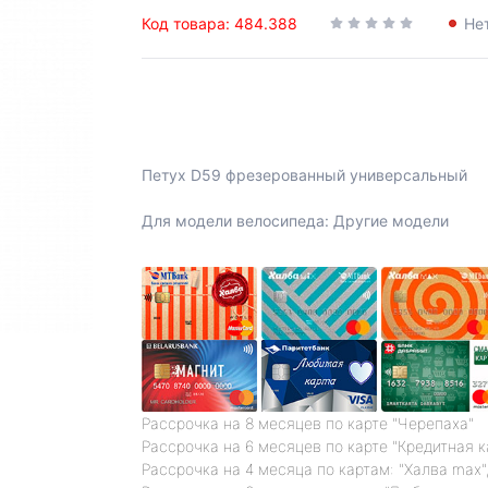
Код товара: 484.388
Не
Петух D59 фрезерованный универсальный
Для модели велосипеда: Другие модели
Рассрочка на 8 месяцев по карте "Черепаха"
Рассрочка на 6 месяцев по карте "Кредитная 
Рассрочка на 4 месяца по картам: "Халва max",