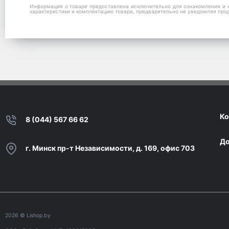
Информация о товаре предоставлена исключительно для ознакомления и н
характеристики и комплектацию товара, предварительно не уведомляя про
Ко
8 (044) 567 66 62
До
г. Минск пр-т Независимости, д. 169, офис 703
2026
© Lishop.by