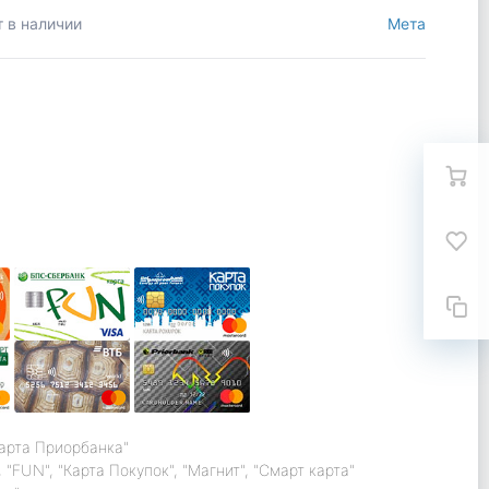
т в наличии
Мета
карта Приорбанка"
 "FUN", "Карта Покупок", "Магнит", "Смарт карта"