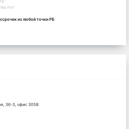
та"
лва mix"
ссрочек из любой точки РБ
ая, 36-3, офис 305В