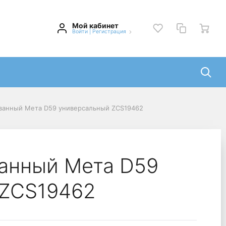
Мой кабинет
Войти
|
Регистрация
ванный Мета D59 универсальный ZCS19462
анный Мета D59
 ZCS19462