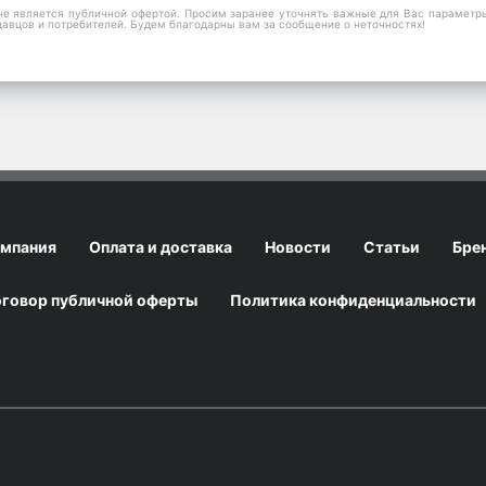
е является публичной офертой. Просим заранее уточнять важные для Вас параметры,
давцов и потребителей. Будем благодарны вам за сообщение о неточностях!
мпания
Оплата и доставка
Новости
Статьи
Бре
говор публичной оферты
Политика конфиденциальности