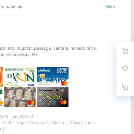
т в наличии
Мета
, atb, outpost, passage, vantara, nomad, terra,
ели велосипеда: GT
карта Приорбанка"
 "FUN", "Карта Покупок", "Магнит", "Смарт карта"
та"