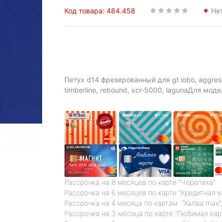
Код товара: 484.458
Не
Петух d14 фрезерованный для gt lobo, aggressor
timberline, rebound, xcr-5000, lagunaДля мод
Рассрочка на 8 месяцев по карте "Черепаха"
Рассрочка на 6 месяцев по карте "Кредитная 
Рассрочка на 4 месяца по картам: "Халва max",
Рассрочка на 3 месяца по карте "Любимая кар