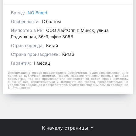
Бренд:
NO Brand
Особенности:
С болтом
Импортер в РБ:
ООО ЛайтОпт, г. Минск, улица
Радиальная, 36-3, офис 305В
Страна бренда:
Китай
Страна производитель:
Китай
Гарантия:
1 месяц
Информация о товаре предоставлена исключительно для ознакомления и не
является публичной офертой. Просим заранее уточнять важные для Вас
параметры, так как производители оставляют за собой право изменять
внешний вид, характеристики и комплектацию товара, предварительно не
уведомляя продавцов и потребителей. Будем благодарны вам за сообщение
о неточностях!
К началу страницы