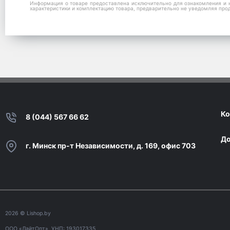
Информация о товаре предоставлена исключительно для ознакомления и н
характеристики и комплектацию товара, предварительно не уведомляя про
Ко
8 (044) 567 66 62
До
г. Минск пр-т Независимости, д. 169, офис 703
2026
© Lishop.by
ООО «ЛайтОпт», УНП: 193017335