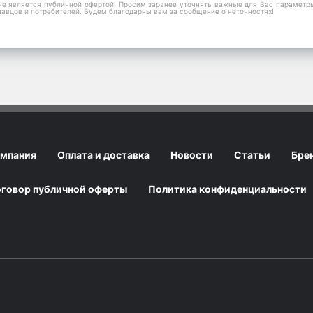
е является публичной офертой. Просим заранее уточнять важные для Вас параметры,
давцов и потребителей. Будем благодарны вам за сообщение о неточностях!
мпания
Оплата и доставка
Новости
Статьи
Бре
говор публичной оферты
Политика конфиденциальности