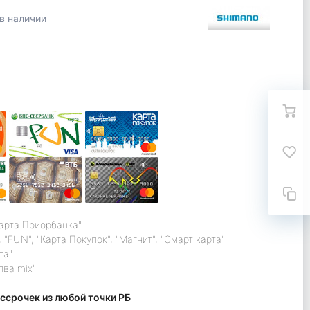
в наличии
карта Приорбанка"
 "FUN", "Карта Покупок", "Магнит", "Смарт карта"
та"
лва mix"
ссрочек из любой точки РБ