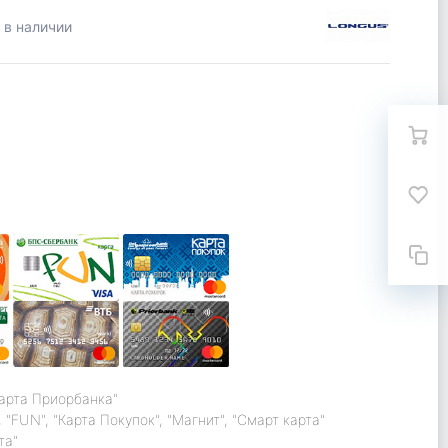
 в наличии
карта Приорбанка"
 "FUN", "Карта Покупок", "Магнит", "Смарт карта"
та"