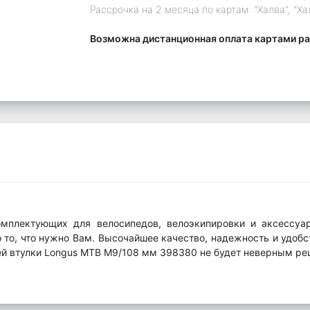
Рассрочка на 2 месяца по картам: "Халва", "Ха
Возможна дистанционная оплата картами ра
мплектующих для велосипедов, велоэкипировки и аксессуар
то, что нужно Вам. Высочайшее качество, надежность и удобст
ей втулки Longus MTB М9/108 мм 398380 не будет неверным ре