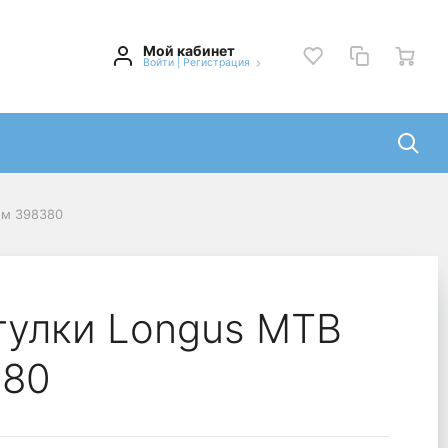
Мой кабинет
Войти
|
Регистрация
мм 398380
тулки Longus MTB
380