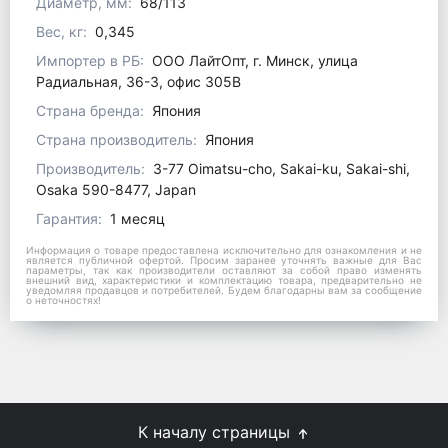
Диаметр, мм:
68/113
Вес, кг:
0,345
Импортер в РБ:
ООО ЛайтОпт, г. Минск, улица
Радиальная, 36-3, офис 305В
Страна бренда:
Япония
Страна производитель:
Япония
Производитель:
3-77 Oimatsu-cho, Sakai-ku, Sakai-shi,
Osaka 590-8477, Japan
Гарантия:
1 месяц
Информация о товаре предоставлена исключительно для ознакомления и не
является публичной офертой. Просим заранее уточнять важные для Вас
параметры, так как производители оставляют за собой право изменять
внешний вид, характеристики и комплектацию товара, предварительно не
уведомляя продавцов и потребителей. Будем благодарны вам за сообщение
о неточностях!
К началу страницы