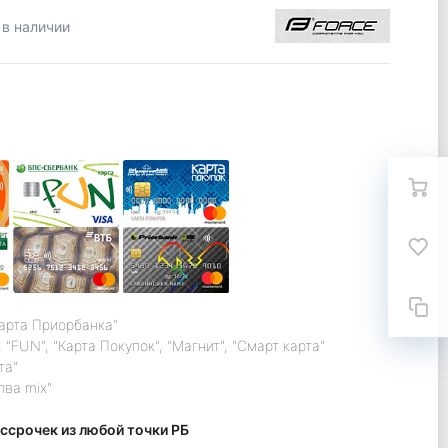
 в наличии
карта Приорбанка"
 "FUN", "Карта Покупок", "Магнит", "Смарт карта"
та"
лва mix"
ссрочек из любой точки РБ