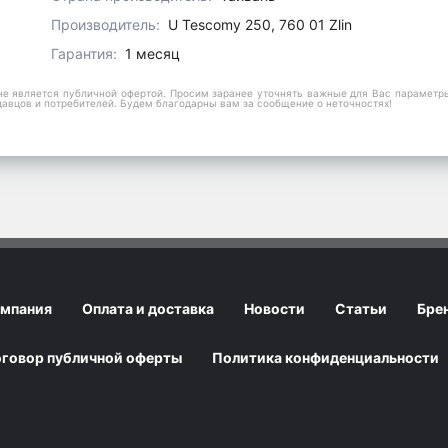
Производитель:
U Tescomy 250, 760 01 Zlin
Гарантия:
1 месяц
е является публичной офертой. Просим заранее уточнять важные для Вас параметры,
давцов и потребителей. Будем благодарны вам за сообщение о неточностях!
мпания
Оплата и доставка
Новости
Статьи
Бре
говор публичной оферты
Политика конфиденциальности