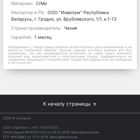
Материал:
CrMo
Импортер в РБ:
ООО "Инвелум" Республика
Беларусь, г. Гродно, ул. Врублевского, 1/1, к.1-13
Страна производитель:
Чехия
Гарантия:
1 месяц
Информация о товаре предоставлена исключительно для ознакомления и не
является публичной офертой. Просим заранее уточнять важные для Вас
параметры, так как производители оставляют за собой право изменять
внешний вид, характеристики и комплектацию товара, предварительно не
уведомляя продавцов и потребителей. Будем благодарны вам за сообщение
о неточностях!
К началу страницы
2026
© Lishop.by
ООО «ЛайтОпт», УНП: 193017335
Регистрация №193017335 от 09.01.2018, Мингорисполком.
ЕГР: №435862 от 17.12.2018, Мингорисполком.