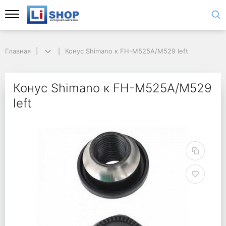
Главная
Конус Shimano к FH-M525A/M529 left
Конус Shimano к FH-M525A/M529
left