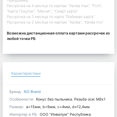
Приорбанка"
Рассрочка на 4 месяца по картам: "Халва max", "FUN",
"Карта Покупок", "Магнит", "Смарт карта"
Рассрочка на 3 месяца по карте "Любимая карта"
Рассрочка на 2 месяца по картам: "Халва", "Халва mix"
Возможна дистанционная оплата картами рассрочек из
любой точки РБ
Характеристики
Бренд:
NO Brand
Особенности:
Конус без пыльника. Резьба оси: М9x1
Размер:
a=15мм, b=9мм, c=4мм, d≈12,4мм
Импортер в РБ:
ООО "Инвелум" Республика