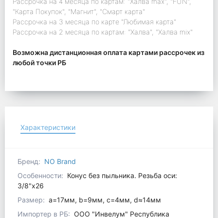
Рассрочка на 4 месяца по картам: "Халва max", "FUN",
"Карта Покупок", "Магнит", "Смарт карта"
Рассрочка на 3 месяца по карте "Любимая карта"
Рассрочка на 2 месяца по картам: "Халва", "Халва mix"
Возможна дистанционная оплата картами рассрочек из
любой точки РБ
Характеристики
Бренд:
NO Brand
Особенности:
Конус без пыльника. Резьба оси:
3/8"x26
Размер:
a=17мм, b=9мм, c=4мм, d≈14мм
Импортер в РБ:
ООО "Инвелум" Республика