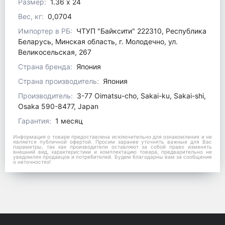
Размер:
1.36 x 24
Вес, кг:
0,0704
Импортер в РБ:
ЧТУП "Байксити" 222310, Республика
Беларусь, Минская область, г. Молодечно, ул.
Великосельская, 267
Страна бренда:
Япония
Страна производитель:
Япония
Производитель:
3-77 Oimatsu-cho, Sakai-ku, Sakai-shi,
Osaka 590-8477, Japan
Гарантия:
1 месяц
Информация о товаре предоставлена исключительно для ознакомления и не
является публичной офертой. Просим заранее уточнять важные для Вас
параметры, так как производители оставляют за собой право изменять
внешний вид, характеристики и комплектацию товара, предварительно не
уведомляя продавцов и потребителей. Будем благодарны вам за сообщение
о неточностях!