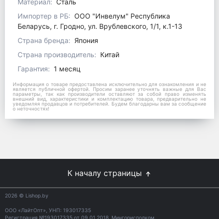
Материал:
Сталь
Импортер в РБ:
ООО "Инвелум" Республика
Беларусь, г. Гродно, ул. Врублевского, 1/1, к.1-13
Страна бренда:
Япония
Страна производитель:
Китай
Гарантия:
1 месяц
Информация о товаре предоставлена исключительно для ознакомления и не
является публичной офертой. Просим заранее уточнять важные для Вас
параметры, так как производители оставляют за собой право изменять
внешний вид, характеристики и комплектацию товара, предварительно не
уведомляя продавцов и потребителей. Будем благодарны вам за сообщение
о неточностях!
К началу страницы
2026
© Lishop.by
ООО «ЛайтОпт», УНП: 193017335
Регистрация №193017335 от 09.01.2018, Мингорисполком.