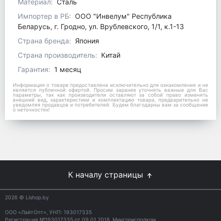
Материал:
Сталь
Импортер в РБ:
ООО "Инвелум" Республика
Беларусь, г. Гродно, ул. Врублевского, 1/1, к.1-13
Страна бренда:
Япония
Страна производитель:
Китай
Гарантия:
1 месяц
Информация о товаре предоставлена исключительно для ознакомления и не
является публичной офертой. Просим заранее уточнять важные для Вас
параметры, так как производители оставляют за собой право изменять
внешний вид, характеристики и комплектацию товара, предварительно не
уведомляя продавцов и потребителей. Будем благодарны вам за сообщение
о неточностях!
К началу страницы
2026
© Lishop.by
ООО «ЛайтОпт», УНП: 193017335
Регистрация №193017335 от 09.01.2018, Мингорисполком.