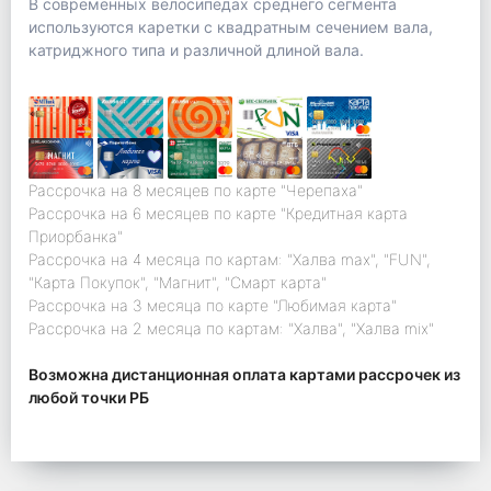
В современных велосипедах среднего сегмента
используются каретки с квадратным сечением вала,
катриджного типа и различной длиной вала.
Рассрочка на 8 месяцев по карте "Черепаха"
Рассрочка на 6 месяцев по карте "Кредитная карта
Приорбанка"
Рассрочка на 4 месяца по картам: "Халва max", "FUN",
"Карта Покупок", "Магнит", "Смарт карта"
Рассрочка на 3 месяца по карте "Любимая карта"
Рассрочка на 2 месяца по картам: "Халва", "Халва mix"
Возможна дистанционная оплата картами рассрочек из
любой точки РБ