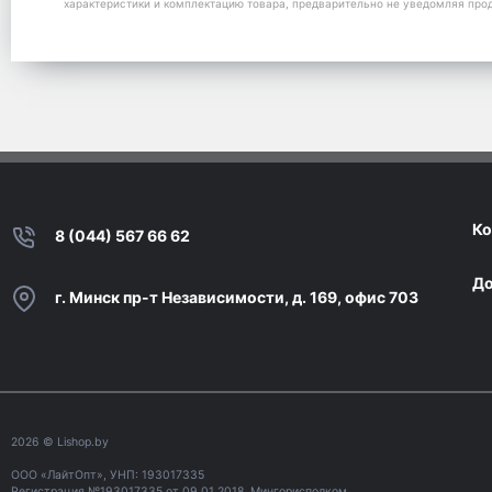
характеристики и комплектацию товара, предварительно не уведомляя про
Ко
8 (044) 567 66 62
До
г. Минск пр-т Независимости, д. 169, офис 703
2026
© Lishop.by
ООО «ЛайтОпт», УНП: 193017335
Регистрация №193017335 от 09.01.2018, Мингорисполком.