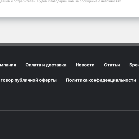
давцов и потребителей. Будем благодарны вам за сообщение о неточностях!
мпания
Оплата и доставка
Новости
Статьи
Бре
говор публичной оферты
Политика конфиденциальности