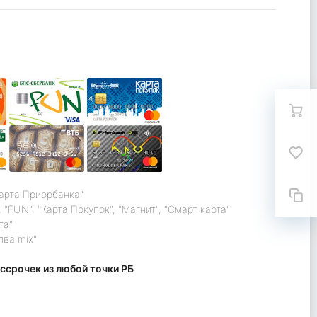
карта Приорбанка"
 "FUN", "Карта Покупок", "Магнит", "Смарт карта"
та"
лва mix"
ссрочек из любой точки РБ