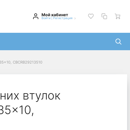
Мой кабинет
Войти
|
Регистрация
135x10, CBCRB29213510
них втулок
35x10,