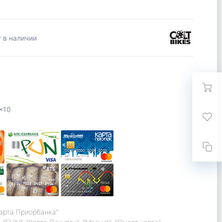
 в наличии
x10
карта Приорбанка"