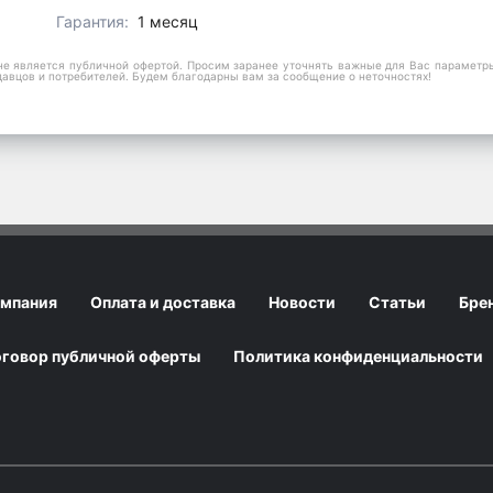
Гарантия:
1 месяц
е является публичной офертой. Просим заранее уточнять важные для Вас параметры,
давцов и потребителей. Будем благодарны вам за сообщение о неточностях!
мпания
Оплата и доставка
Новости
Статьи
Бре
говор публичной оферты
Политика конфиденциальности