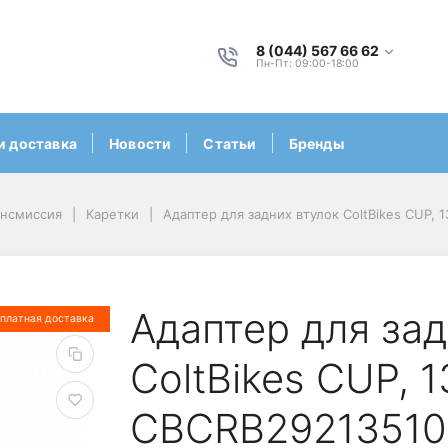
8 (044) 567 66 62
Пн-Пт: 09:00-18:00
и доставка
Новости
Статьи
Бренды
ансмиссия
Каретки
Адаптер для задних втулок ColtBikes CUP, 
Адаптер для зад
платная доставка
ColtBikes CUP, 1
CBCRB29213510