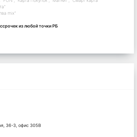
 "FUN", "Карта Покупок", "Магнит", "Смарт карта"
та"
лва mix"
ссрочек из любой точки РБ
ая, 36-3, офис 305В