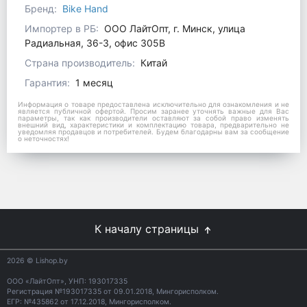
Бренд:
Bike Hand
Импортер в РБ:
ООО ЛайтОпт, г. Минск, улица
Радиальная, 36-3, офис 305В
Страна производитель:
Китай
Гарантия:
1 месяц
Информация о товаре предоставлена исключительно для ознакомления и не
является публичной офертой. Просим заранее уточнять важные для Вас
параметры, так как производители оставляют за собой право изменять
внешний вид, характеристики и комплектацию товара, предварительно не
уведомляя продавцов и потребителей. Будем благодарны вам за сообщение
о неточностях!
К началу страницы
2026
© Lishop.by
ООО «ЛайтОпт», УНП: 193017335
Регистрация №193017335 от 09.01.2018, Мингорисполком.
ЕГР: №435862 от 17.12.2018, Мингорисполком.