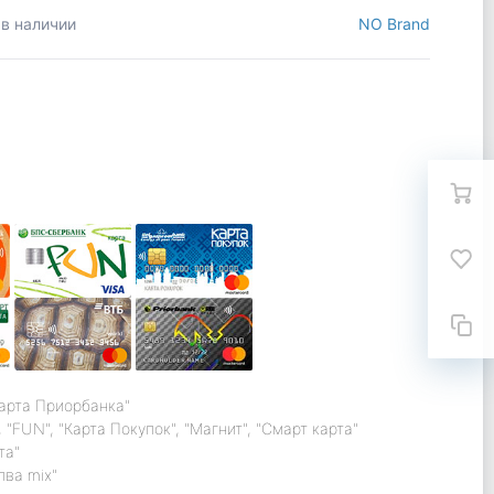
 в наличии
NO Brand
карта Приорбанка"
 "FUN", "Карта Покупок", "Магнит", "Смарт карта"
та"
лва mix"