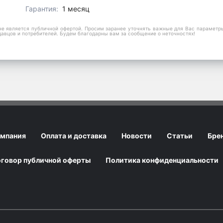
Гарантия:
1 месяц
е является публичной офертой. Просим заранее уточнять важные для Вас параметры,
давцов и потребителей. Будем благодарны вам за сообщение о неточностях!
мпания
Оплата и доставка
Новости
Статьи
Бре
говор публичной оферты
Политика конфиденциальности