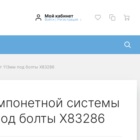
Мой кабинет
Войти
|
Регистрация
т 113мм под болты Х83286
омпонетной системы
под болты Х83286