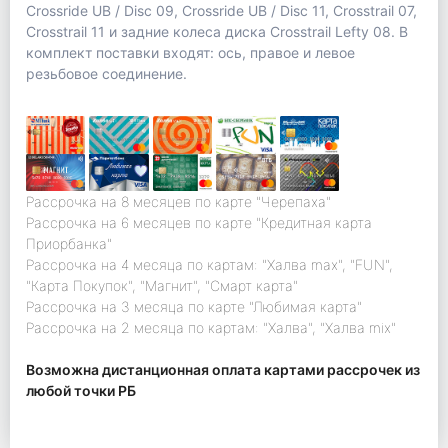
Crossride UB / Disc 09, Crossride UB / Disc 11, Crosstrail 07,
Crosstrail 11 и задние колеса диска Crosstrail Lefty 08. В
комплект поставки входят: ось, правое и левое
резьбовое соединение.
Рассрочка на 8 месяцев по карте "Черепаха"
Рассрочка на 6 месяцев по карте "Кредитная карта
Приорбанка"
Рассрочка на 4 месяца по картам: "Халва max", "FUN",
"Карта Покупок", "Магнит", "Смарт карта"
Рассрочка на 3 месяца по карте "Любимая карта"
Рассрочка на 2 месяца по картам: "Халва", "Халва mix"
Возможна дистанционная оплата картами рассрочек из
любой точки РБ