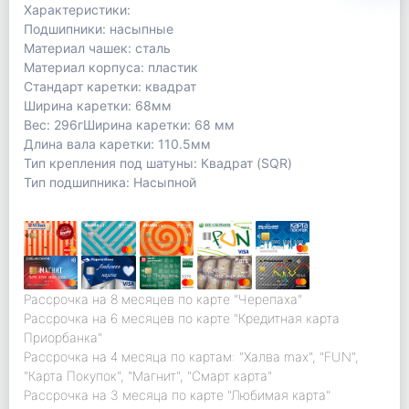
Характеристики:
Подшипники: насыпные
Материал чашек: сталь
Материал корпуса: пластик
Стандарт каретки: квадрат
Ширина каретки: 68мм
Вес: 296гШирина каретки: 68 мм
Длина вала каретки: 110.5мм
Тип крепления под шатуны: Квадрат (SQR)
Тип подшипника: Насыпной
Рассрочка на 8 месяцев по карте "Черепаха"
Рассрочка на 6 месяцев по карте "Кредитная карта
Приорбанка"
Рассрочка на 4 месяца по картам: "Халва max", "FUN",
"Карта Покупок", "Магнит", "Смарт карта"
Рассрочка на 3 месяца по карте "Любимая карта"