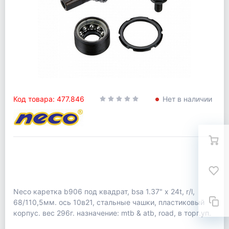
Код товара: 477.846
Нет в наличии
Neco каретка b906 под квадрат, bsa 1.37" х 24t, r/l,
68/110,5мм. ось 10в21, стальные чашки, пластиковый
корпус. вес 296г. назначение: mtb & atb, road, в торг.уп.