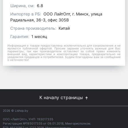
Ширина, см:
6.8
Импортер в РБ:
ООО ЛайтОпт, г. Минск, улица
Радиальная, 36-3, офис 305В
Страна производитель:
Китай
Гарантия:
1 месяц
Информация о товаре предоставлена исключительно для ознакомления и не
является публичной офертой. Просим заранее уточнять важные для Вас
параметры, так как производители оставляют за собой право изменять
внешний вид, характеристики и комплектацию товара, предварительно не
уведомляя продавцов и потребителей. Будем благодарны вам за сообщение
о неточностях!
К началу страницы
2026
© Lishop.by
ООО «ЛайтОпт», УНП: 193017335
Регистрация №193017335 от 09.01.2018, Мингорисполком.
ЕГР: №435862 от 17.12.2018, Мингорисполком.