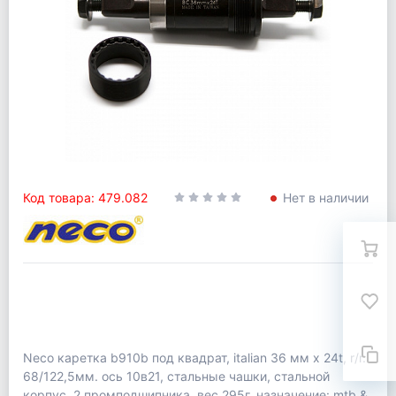
Код товара: 479.082
Нет в наличии
Neco каретка b910b под квадрат, italian 36 мм x 24t, r/r.
68/122,5мм. ось 10в21, стальные чашки, стальной
корпус, 2 промподшипника. вес 295г. назначение: mtb &