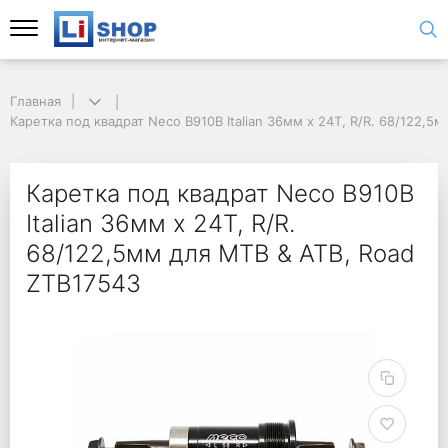
Главная
Каретка под квадрат Neco B910B Italian 36мм x 24T, R/R. 68/122,5
Каретка под квадрат Neco B910B
Italian 36мм x 24T, R/R.
68/122,5мм для MTB & ATB, Road
ZTB17543