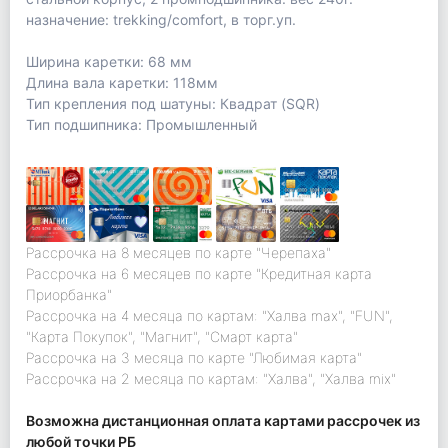
назначение: trekking/comfort, в торг.уп.
Ширина каретки: 68 мм
Длина вала каретки: 118мм
Тип крепления под шатуны: Квадрат (SQR)
Тип подшипника: Промышленный
Рассрочка на 8 месяцев по карте "Черепаха"
Рассрочка на 6 месяцев по карте "Кредитная карта
Приорбанка"
Рассрочка на 4 месяца по картам: "Халва max", "FUN",
"Карта Покупок", "Магнит", "Смарт карта"
Рассрочка на 3 месяца по карте "Любимая карта"
Рассрочка на 2 месяца по картам: "Халва", "Халва mix"
Возможна дистанционная оплата картами рассрочек из
любой точки РБ