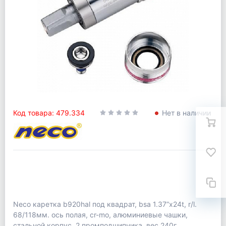
Код товара: 479.334
Нет в наличии
Neco каретка b920hal под квадрат, bsa 1.37”x24t, r/l.
68/118мм. ось полая, cr-mo, алюминиевые чашки,
стальной корпус, 2 промподшипника. вес 240г.