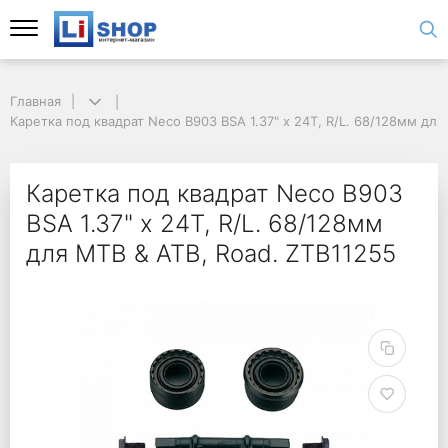
Главная
Каретка под квадрат Neco B903 BSA 1.37" х 24T, R/L. 68/128мм для
Каретка под квадрат Neco B903
BSA 1.37" х 24T, R/L. 68/128мм
для MTB & ATB, Road. ZTB11255