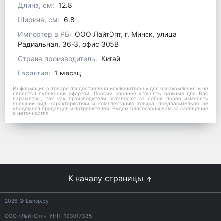
Длина, см:
12.8
Ширина, см:
6.8
Импортер в РБ:
ООО ЛайтОпт, г. Минск, улица
Радиальная, 36-3, офис 305В
Страна производитель:
Китай
Гарантия:
1 месяц
Информация о товаре предоставлена исключительно для ознакомления и не
является публичной офертой. Просим заранее уточнять важные для Вас
параметры, так как производители оставляют за собой право изменять
внешний вид, характеристики и комплектацию товара, предварительно не
уведомляя продавцов и потребителей. Будем благодарны вам за сообщение
о неточностях!
К началу страницы
2026
© Lishop.by
ООО «ЛайтОпт», УНП: 193017335