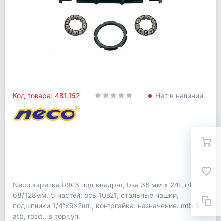
Код товара: 481.152
Нет в наличии
Neco каретка b903 под квадрат, bsa 36 мм х 24t, r/l.
68/128мм. 5 частей: ось 10в21, стальные чашки,
подшпники 1/4”x9x2шт., контргайка. назначение: mtb &
atb, road., в торг.уп.