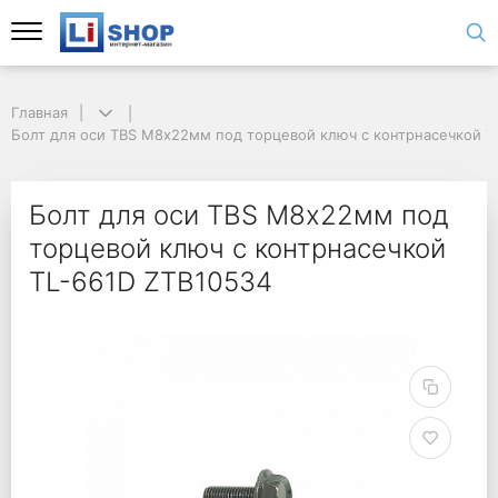
Главная
Болт для оси TBS М8х22мм под торцевой ключ с контрнасечкой T
Болт для оси TBS М8х22мм под
торцевой ключ с контрнасечкой
TL-661D ZTB10534