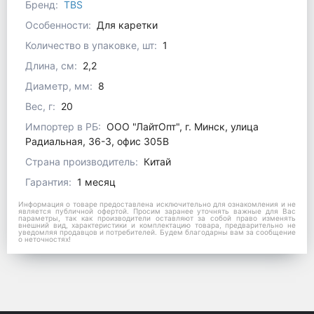
Бренд:
TBS
Особенности:
Для каретки
Количество в упаковке, шт:
1
Длина, см:
2,2
Диаметр, мм:
8
Вес, г:
20
Импортер в РБ:
ООО "ЛайтОпт", г. Минск, улица
Радиальная, 36-3, офис 305В
Страна производитель:
Китай
Гарантия:
1 месяц
Информация о товаре предоставлена исключительно для ознакомления и не
является публичной офертой. Просим заранее уточнять важные для Вас
параметры, так как производители оставляют за собой право изменять
внешний вид, характеристики и комплектацию товара, предварительно не
уведомляя продавцов и потребителей. Будем благодарны вам за сообщение
о неточностях!